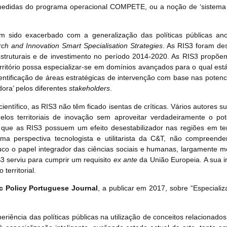
 medidas do programa operacional COMPETE, ou a noção de ‘sistema 
m sido exacerbado com a generalização das políticas públicas a
ch and Innovation Smart Specialisation Strategies
. As RIS3 foram de
struturais e de investimento no período 2014-2020. As RIS3 propõem 
erritório possa especializar-se em domínios avançados para o qual e
identificação de áreas estratégicas de intervenção com base nas poten
ora’ pelos diferentes
stakeholders
.
entífico, as RIS3 não têm ficado isentas de críticas. Vários autores 
delos territoriais de inovação sem aproveitar verdadeiramente o po
 que as RIS3 possuem um efeito desestabilizador nas regiões em t
a perspectiva tecnologista e utilitarista da C&T, não compreend
co o papel integrador das ciências sociais e humanas, largamente 
3 serviu para cumprir um requisito
ex ante
da União Europeia. A sua i
 territorial.
c Policy Portuguese Journal
, a publicar em 2017, sobre “Especializ
riência das políticas públicas na utilização de conceitos relacionado