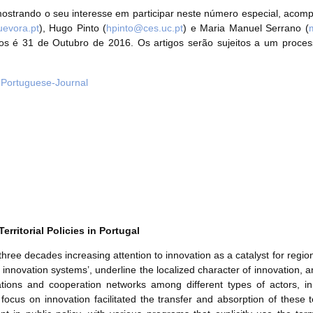
ostrando o seu interesse em participar neste número especial, acomp
evora.pt
), Hugo Pinto (
hpinto@ces.uc.pt
) e Maria Manuel Serrano (
mos é 31 de Outubro de 2016. Os artigos serão sujeitos a um proce
y-Portuguese-Journal
rritorial Policies in Portugal
three decades increasing attention to innovation as a catalyst for regio
nal innovation systems’, underline the localized character of innovation,
relations and cooperation networks among different types of actors, 
focus on innovation facilitated the transfer and absorption of these ter