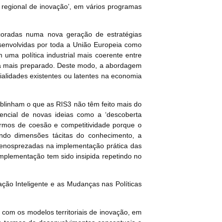
regional de inovação’, em vários programas
ncoradas numa nova geração de estratégias
senvolvidas por toda a União Europeia como
uma política industrial mais coerente entre
stá mais preparado. Deste modo, a abordagem
cialidades existentes ou latentes na economia
sublinham o que as RIS3 não têm feito mais do
tencial de novas ideias como a ‘descoberta
ermos de coesão e competitividade porque o
endo dimensões tácitas do conhecimento, a
menosprezadas na implementação prática das
mplementação tem sido insipida repetindo no
ação Inteligente e as Mudanças nas Políticas
s com os modelos territoriais de inovação, em