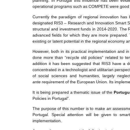
planning. In Portugal this influence has been evide
operational programs such as COMPETE were good exam
Currently the paradigm of regional innovation has 
designated RIS3 – Research and Innovation Smart Spe
structural and investment funds in 2014-2020. The RI
advanced fields for which they are more prepared. T
existing or latent potential in the regional economy a
However, both in its practical implementation and i
done more than “recycle old policies” related to ter
addition it has been suggested that RIS3 have a d
concentrated in a technologist and utilitarian perspec
of social sciences and humanities, largely negle
ante
requirement of the European Union. Its implement
It is being prepared a thematic issue of the
Portugu
Policies in Portugal”.
The purpose of this number is to make an assessment o
Portugal. Special attention will be given to smar
implementation.