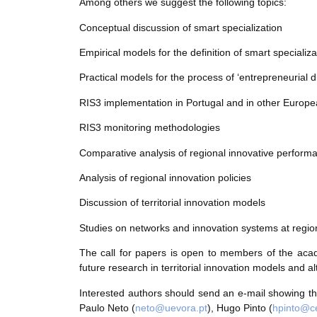
Among others we suggest the following topics:
Conceptual discussion of smart specialization
Empirical models for the definition of smart specializat
Practical models for the process of ‘entrepreneurial d
RIS3 implementation in Portugal and in other Europe
RIS3 monitoring methodologies
Comparative analysis of regional innovative perform
Analysis of regional innovation policies
Discussion of territorial innovation models
Studies on networks and innovation systems at region
The call for papers is open to members of the academ
future research in territorial innovation models and 
Interested authors should send an e-mail showing their
Paulo Neto (
neto@uevora.pt
), Hugo Pinto (
hpinto@ce