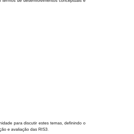
 em termos de desenvolvimentos conceptuais e
idade para discutir estes temas, definindo o
ação e avaliação das RIS3.