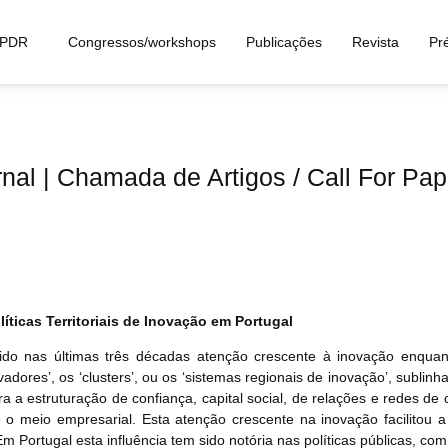
APDR
Congressos/workshops
Publicações
Revista
Pr
nal | Chamada de Artigos / Call For Pap
íticas Territoriais de Inovação em Portugal
do nas últimas três décadas atenção crescente à inovação enquant
vadores’, os ‘clusters’, ou os ‘sistemas regionais de inovação’, sublin
 a estruturação de confiança, capital social, de relações e redes de 
 o meio empresarial. Esta atenção crescente na inovação facilitou 
. Em Portugal esta influência tem sido notória nas políticas públicas, c