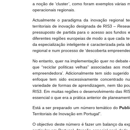
a noção de ‘cluster’, como foram exemplos várias
operacionais regionais.
Actualmente o paradigma da inovação regional te
territoriais de inovação designada de RIS3 –
Resear
pressuposto de partida para o acesso aos fundos e
diferentes regiões europeias de modo a que cada t
da especialização inteligente é caracterizada pela 
regional e num processo de ‘descoberta empreended
No entanto, quer na implementação quer no debate ci
que “reciclar políticas velhas” associadas aos mo
empreendedora’. Adicionalmente tem sido sugerido
enfoque tem sido excessivamente concentrado num
variedade de formas de aprendizagem, nem tão pou
RIS3. Em muitas regiões o desenvolvimento das RIS
essencial o que era a prática anterior de planeamento
Está a ser preparado um número temático do
Publi
Territoriais de Inovação em Portugal”.
O objectivo deste número é fazer um balanço da expe