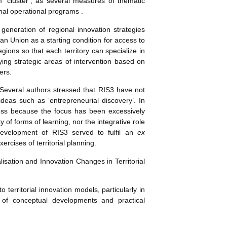
rm ‘cluster’, as several measures of thematic
nal operational programs .
eneration of regional innovation strategies
 Union as a starting condition for access to
ions so that each territory can specialize in
ying strategic areas of intervention based on
ers.
. Several authors stressed that RIS3 have not
ideas such as ‘entrepreneurial discovery’. In
ness because the focus has been excessively
 of forms of learning, nor the integrative role
development of RIS3 served to fulfil an
ex
rcises of territorial planning.
isation and Innovation Changes in Territorial
territorial innovation models, particularly in
s of conceptual developments and practical