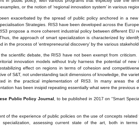
nt in public policy, with various programs that explicitly use the te
ples, or the notion of ‘regional innovation system’ in various regio
been exacerbated by the spread of public policy anchored in a new g
cialisation Strategies. RIS3 have been developed across the European
S3 propose a more coherent industrial policy between different EU reg
hus, the approach of smart specialization is characterized by identif
nd in the process of ‘entrepreneurial discovery’ by the various stakehold
n the scientific debate, the RIS3 have not been exempt from criticism
ritorial innovation models without truly harness the potential of new 
estabilizing effect on regions in terms of cohesion and competitive
tive of S&T, not understanding tacit dimensions of knowledge, the variety
cted in the practical implementation of RIS3. In many areas the 
ation has been insipid repeating essentially what were the previous exe
ese Public Policy Journal
, to be published in 2017 on “Smart Special
f the experience of public policies on the use of concepts related to 
t specialization, assessing current state of the art, both in term