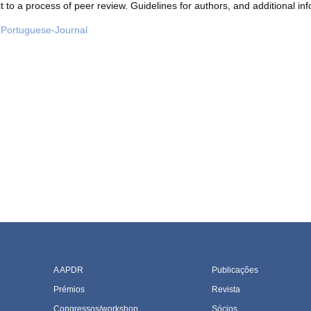
t to a process of peer review. Guidelines for authors, and additional inf
y-Portuguese-Journal
A APDR
Publicações
Prémios
Revista
Congressos/workshop
Sócios