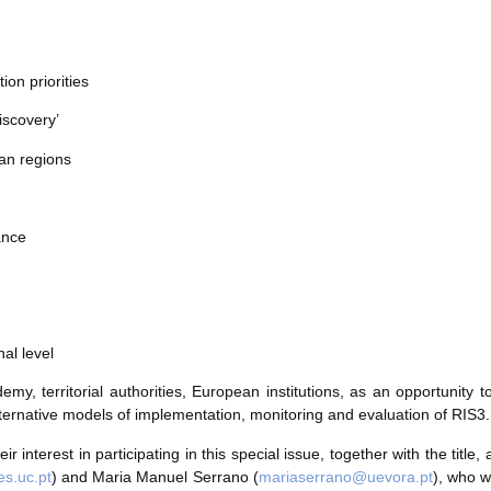
ion priorities
iscovery’
an regions
ance
al level
y, territorial authorities, European institutions, as an opportunity t
alternative models of implementation, monitoring and evaluation of RIS3.
 interest in participating in this special issue, together with the title
s.uc.pt
) and Maria Manuel Serrano (
mariaserrano@uevora.pt
), who w