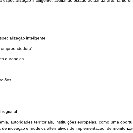
à especialização inteligente, avaliando estado actual da arte, tanto
pecialização inteligente
a empreendedora’
es europeias
egiões
 regional
, autoridades territoriais, instituições europeias, como uma oportun
ais de inovação e modelos alternativos de implementação, de monitoriz