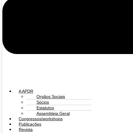
A APDR
Orgãos Sociais
Sócios
Estatutos
Assembleia Geral
Congressos/workshops
Publicações
Revista