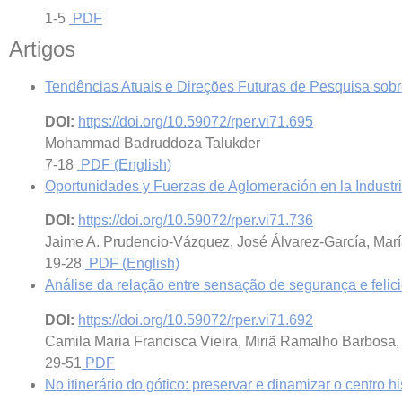
1-5
PDF
Artigos
Tendências Atuais e Direções Futuras de Pesquisa sobr
DOI:
https://doi.org/10.59072/rper.vi71.695
Mohammad Badruddoza Talukder
7-18
PDF (English)
Oportunidades y Fuerzas de Aglomeración en la Industr
DOI:
https://doi.org/10.59072/rper.vi71.736
Jaime A. Prudencio-Vázquez, José Álvarez-García, Mar
19-28
PDF (English)
Análise da relação entre sensação de segurança e felici
DOI:
https://doi.org/10.59072/rper.vi71.692
Camila Maria Francisca Vieira, Miriã Ramalho Barbosa
29-51
PDF
No itinerário do gótico: preservar e dinamizar o centro hi