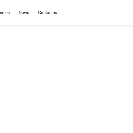
tudos Regionais
émios
News
Contactos