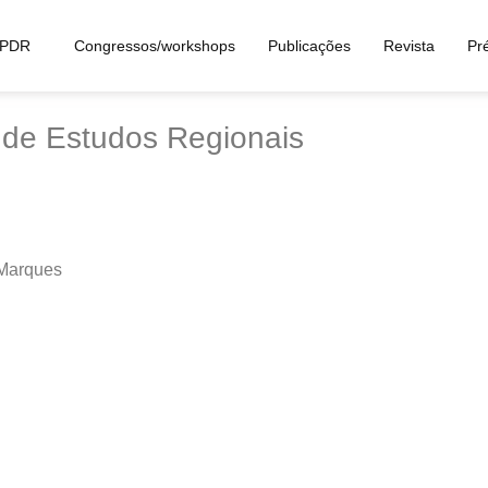
vista Portuguesa de Es
APDR
Congressos/workshops
Publicações
Revista
Pr
a de Estudos Regionais
Marques