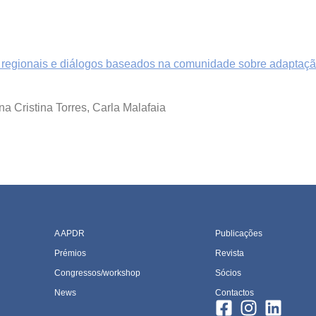
s regionais e diálogos baseados na comunidade sobre adaptação
a Cristina Torres, Carla Malafaia
A APDR
Publicações
Prémios
Revista
Congressos/workshop
Sócios
News
Contactos