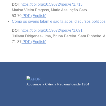
DOI:
https://doi.org/10.59072/rper.vi71.713
Marisa Vieira Fragoso, Maria Assunção Gato
53-70
PDF (English)
Como os jovens falam e são falados: discursos político
DOI:
https://doi.org/10.59072/rper.vi71.691
Juliana Diógenes-Lima, Bruna Pereira, Sara Pinheiro, An
71-87
PDF (English)
Apoiamos a Ciência Regional desde 1984