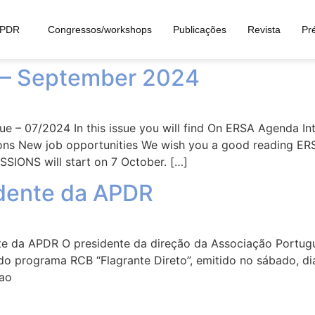
laneous
APDR
Congressos/workshops
Publicações
Revista
Pr
 – September 2024
 – 07/2024 In this issue you will find On ERSA Agenda In
ons New job opportunities We wish you a good reading E
SIONS will start on 7 October. […]
idente da APDR
e da APDR O presidente da direção da Associação Portug
o programa RCB “Flagrante Direto”, emitido no sábado, dia
tao