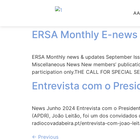
Category:
Miscel
A 
ERSA Monthly E-news
ERSA Monthly news & updates September Issue
Miscellaneous News New members’ publicati
participation only.THE CALL FOR SPECIAL SES
Entrevista com o Pres
News Junho 2024 Entrevista com o President
(APDR), João Leitão, foi um dos convidados d
radiocovadabeira.pt/entrevista-com-joao-lei
←
Previous